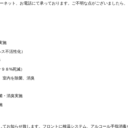
ターネット、お電話にて承っております。ご不明な点がございましたら
実施
ルス不活性化）
掃
ナ９８%死滅）
、室内を除菌、消臭
菌・消臭実施
施
してお知らせ致します。フロントに検温システム、アルコール手指消毒