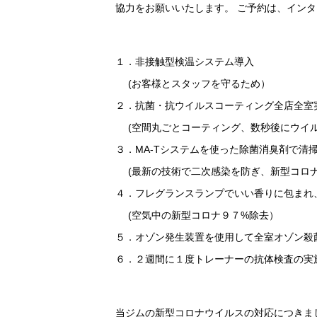
協力をお願いいたします。 ご予約は、イン
１．非接触型検温システム導入
(お客様とスタッフを守るため）
２．抗菌・抗ウイルスコーティング全店全室
(空間丸ごとコーティング、数秒後にウイ
３．MA-Tシステムを使った除菌消臭剤で清
(最新の技術で二次感染を防ぎ、新型コロ
４．フレグランスランプでいい香りに包まれ
(空気中の新型コロナ９７%除去）
５．オゾン発生装置を使用して全室オゾン殺
６．２週間に１度トレーナーの抗体検査の実
当ジムの新型コロナウイルスの対応につきま