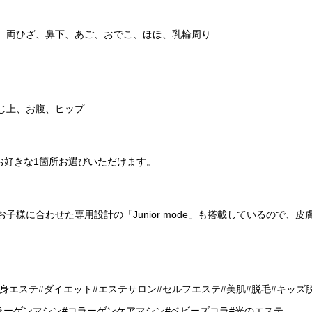
両ひざ、鼻下、あご、おでこ、ほほ、乳輪周り
じ上、お腹、ヒップ
お好きな1箇所お選びいただけます。
子様に合わせた専用設計の「Junior mode」も搭載しているので
エステ#ダイエット#エステサロン#セルフエステ#美肌#脱毛#キッズ脱
ーゲンマシン#コラーゲンケアマシン#ベビーズコラ#光のエステ