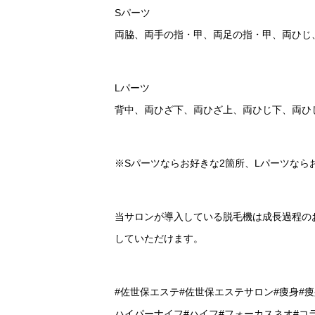
Sパーツ
両脇、両手の指・甲、両足の指・甲、両ひじ、
Lパーツ
背中、両ひざ下、両ひざ上、両ひじ下、両ひ
※Sパーツならお好きな2箇所、Lパーツなら
当サロンが導入している脱毛機は成長過程のお
していただけます。
#佐世保エステ#佐世保エステサロン#痩身#痩身
ハイパーナイフ#ハイフ#フォーカスネオ#コラ